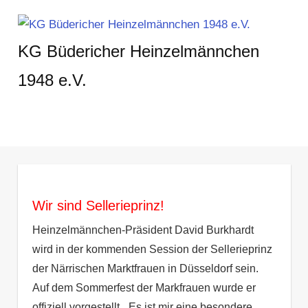
Zum
Inhalt
KG Büdericher Heinzelmännchen
springen
1948 e.V.
Karneval
feiern
in
MENÜ
Meerbusch
Wir sind Sellerieprinz!
Heinzelmännchen-Präsident David Burkhardt
wird in der kommenden Session der Sellerieprinz
der Närrischen Marktfrauen in Düsseldorf sein.
Auf dem Sommerfest der Markfrauen wurde er
offiziell vorgestellt. „Es ist mir eine besondere