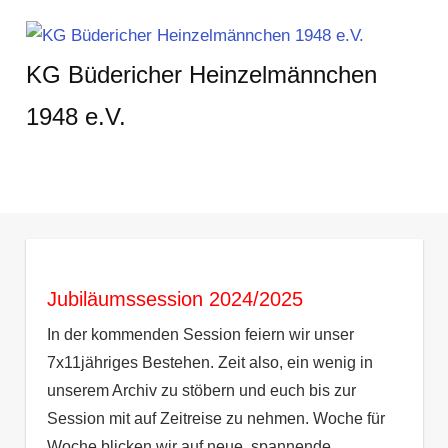
Zum
Inhalt
KG Büdericher Heinzelmännchen
springen
1948 e.V.
Karneval
feiern
in
MENÜ
Meerbusch
Jubiläumssession 2024/2025
In der kommenden Session feiern wir unser
7x11jähriges Bestehen. Zeit also, ein wenig in
unserem Archiv zu stöbern und euch bis zur
Session mit auf Zeitreise zu nehmen. Woche für
Woche blicken wir auf neue, spannende