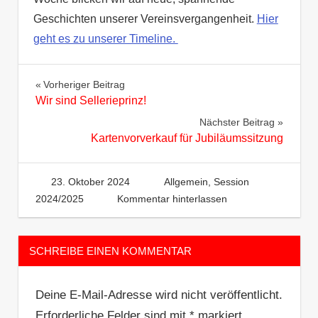
Geschichten unserer Vereinsvergangenheit.
Hier
geht es zu unserer Timeline.
Beitragsnavigation
Vorheriger Beitrag
Wir sind Sellerieprinz!
Nächster Beitrag
Kartenvorverkauf für Jubiläumssitzung
23. Oktober 2024
Heinzelm
Allgemein
,
Session
2024/2025
Kommentar hinterlassen
SCHREIBE EINEN KOMMENTAR
Deine E-Mail-Adresse wird nicht veröffentlicht.
Erforderliche Felder sind mit
*
markiert