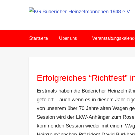
Zum
Inhalt
springen
Karneval
feiern
Startseite
Über uns
Veranstaltungskalend
in
Meerbusch
Erfolgreiches “Richtfest
Erstmals haben die Büdericher Heinzelmän
gefeiert – auch wenn es in diesem Jahr eig
von unserem über 70 Jahre alten Wagen get
Session wird der LKW-Anhänger zum Rosen
kommenden Session wieder mit einem Wagen
Heinzelmännchen-Präsident David Burkhardt