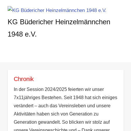
Zum
Inhalt
KG Büdericher Heinzelmännchen
springen
1948 e.V.
Karneval
feiern
in
MENÜ
Meerbusch
Chronik
In der Session 2024/2025 feierten wir unser
7x11jähriges Bestehen. Seit 1948 hat sich einiges
verändert – auch das Vereinsleben und unsere
Aktivitäten haben sich von Generation zu
Generation gewandelt. So blicken wir stolz auf
unsere Vereinsgeschichte und – Dank unserer