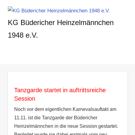
Zum
Inhalt
KG Büdericher Heinzelmännchen
springen
1948 e.V.
Karneval
feiern
in
MENÜ
Meerbusch
Tanzgarde startet in auftrittsreiche
Session
Noch vor dem eigentlichen Karnevalsauftakt am
11.11. ist die Tanzgarde der Büdericher
Heinzelmännchen in die neue Session gestartet.
Begleitet wurde sie dabei erstmals vom neu