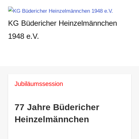
Zum
Inhalt
KG Büdericher Heinzelmännchen
springen
1948 e.V.
Karneval
feiern
in
MENÜ
Meerbusch
Jubiläumssession
77 Jahre Büdericher
Heinzelmännchen