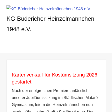
Zum
Inhalt
KG Büdericher Heinzelmännchen
springen
1948 e.V.
Karneval
feiern
in
MENÜ
Meerbusch
Kartenverkauf für Kostümsitzung 2026
gestartet
Nach der erfolgreichen Premiere anlässlich
unserer Jubiläumssitzung im Städtischen Mataré-
Gymnasium, feiern die Heinzelmännchen nun
wieder jährlich ihre Große Kostümsitzung. Der