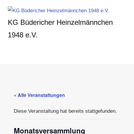
Zum
Inhalt
KG Büdericher Heinzelmännchen
springen
1948 e.V.
Karneval
feiern
in
MENÜ
Meerbusch
« Alle Veranstaltungen
Diese Veranstaltung hat bereits stattgefunden.
Monatsversammlung