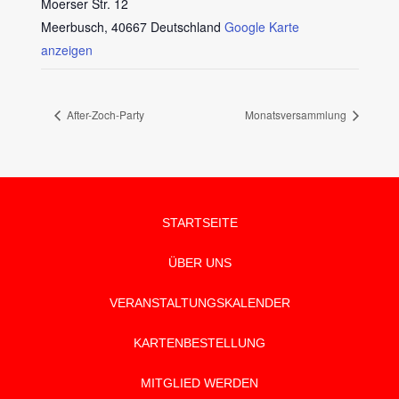
Moerser Str. 12
Meerbusch
,
40667
Deutschland
Google Karte
anzeigen
After-Zoch-Party
Monatsversammlung
STARTSEITE
ÜBER UNS
VERANSTALTUNGSKALENDER
KARTENBESTELLUNG
MITGLIED WERDEN