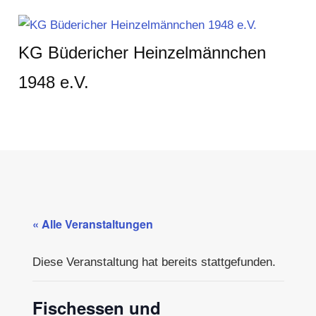
Zum
Inhalt
KG Büdericher Heinzelmännchen
springen
1948 e.V.
Karneval
feiern
in
MENÜ
Meerbusch
« Alle Veranstaltungen
Diese Veranstaltung hat bereits stattgefunden.
Fischessen und