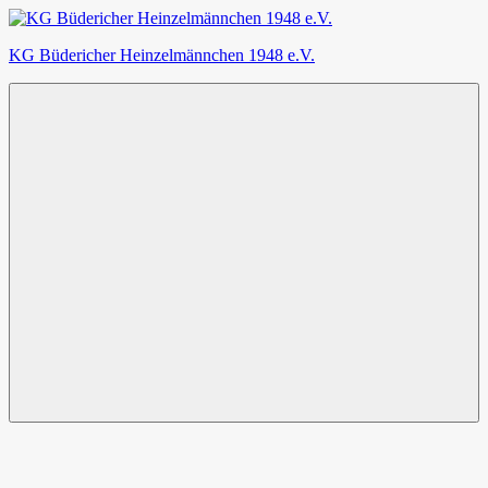
Zum
Inhalt
KG Büdericher Heinzelmännchen 1948 e.V.
springen
Karneval
feiern
in
Meerbusch
Menü
Facebook