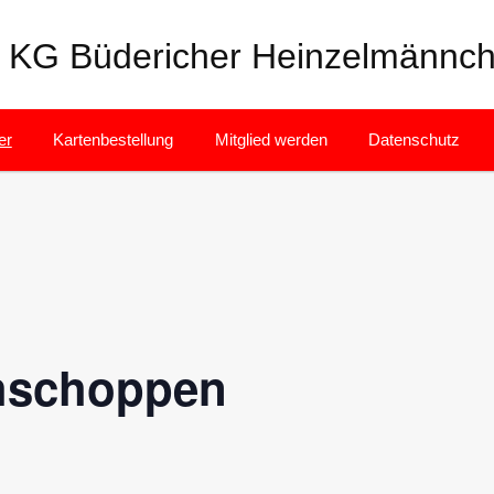
KG Büdericher Heinzelmännch
er
Kartenbestellung
Mitglied werden
Datenschutz
hschoppen