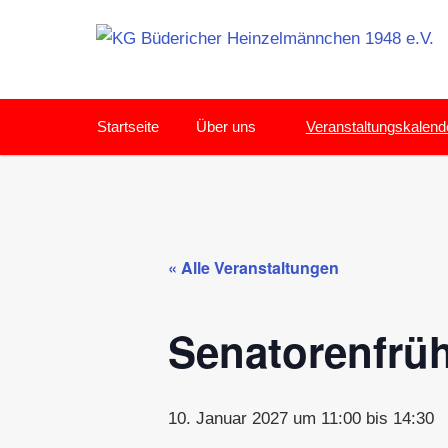
Zum
Inhalt
springen
Karneval
feiern
Startseite
Über uns
Veranstaltungskalend
in
Meerbusch
« Alle Veranstaltungen
Senatorenfrü
10. Januar 2027 um 11:00
bis
14:30